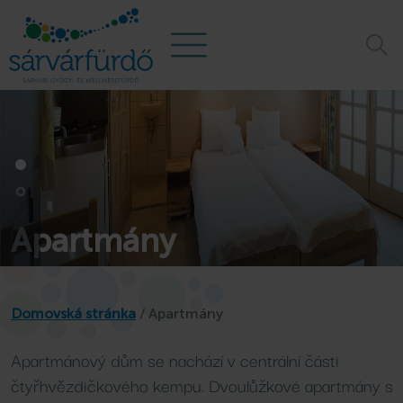
Apartmány
Domovská stránka
/
Apartmány
Apartmánový dům se nachází v centrální části
čtyřhvězdičkového kempu. Dvoulůžkové apartmány s