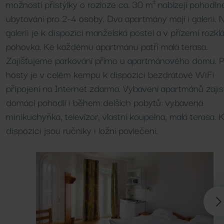
Wellness procedury
Léčebné lázně
možností přistýlky o rozloze ca. 30 m² nabízejí pohodln
ubytování pro 2-4 osoby. Dva apartmány mají i galerii. 
Další
Další
galerii je k dispozici manželská postel a v přízemí rozkl
pohovka. Ke každému apartmánu patří malá terasa.
Zajišťujeme parkování přímo u apartmánového domu. P
hosty je v celém kempu k dispozici bezdrátové WiFi
připojení na Internet zdarma. Vybavení apartmánů zajis
domácí pohodlí i během delších pobytů: vybavená
minikuchyňka, televízor, vlastní koupelna, malá terasa. 
dispozici jsou ručníky i ložní povlečení.