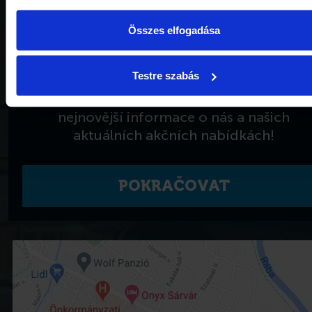
Összes elfogadása
Testre szabás
Nenechte si ujít
nejnovější informace o nás a našich
aktuálních akčních nabídkách!
POKRAČOVAT