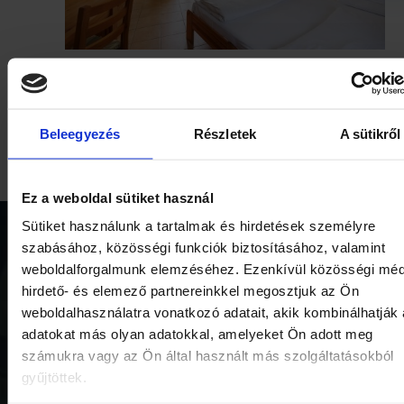
DÁLE NA STRANU KEMPU
Beleegyezés
Részletek
A sütikről
Ez a weboldal sütiket használ
Sütiket használunk a tartalmak és hirdetések személyre
szabásához, közösségi funkciók biztosításához, valamint
Otevírací doba
Platební metody
weboldalforgalmunk elemzéséhez. Ezenkívül közösségi méd
hirdető- és elemező partnereinkkel megosztjuk az Ön
Ochrana dat
Download Center
weboldalhasználatra vonatkozó adatait, akik kombinálhatják
Všeobecné obchodní
adatokat más olyan adatokkal, amelyeket Ön adott meg
podmínky
számukra vagy az Ön által használt más szolgáltatásokból
gyűjtöttek.