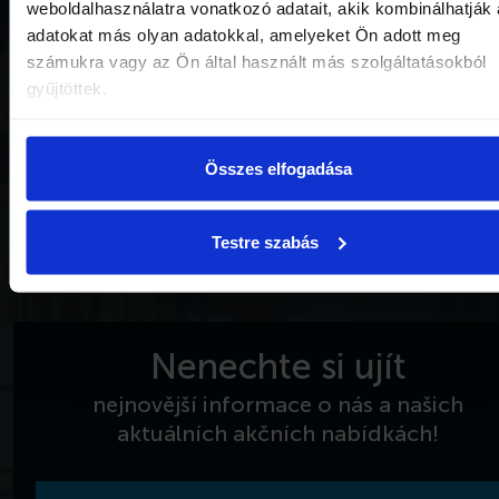
weboldalhasználatra vonatkozó adatait, akik kombinálhatják
adatokat más olyan adatokkal, amelyeket Ön adott meg
Otevírací doba
Platební metody
számukra vagy az Ön által használt más szolgáltatásokból
Ochrana dat
Download Center
gyűjtöttek.
Všeobecné obchodní
podmínky
Összes elfogadása
Testre szabás
Nenechte si ujít
nejnovější informace o nás a našich
aktuálních akčních nabídkách!