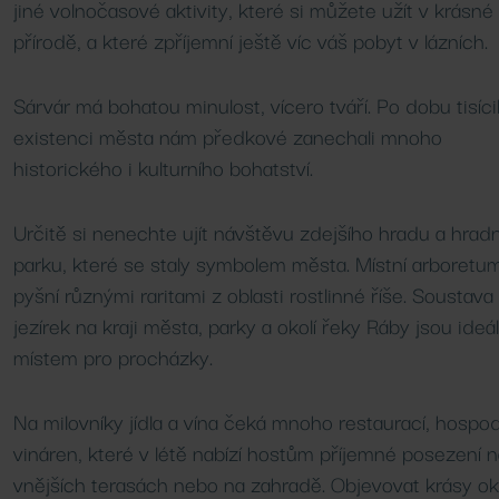
Wellness procedury
Léčebné lázně
jiné volnočasové aktivity, které si můžete užít v krásné
přírodě, a které zpříjemní ještě víc váš pobyt v lázních.
Další
Další
Sárvár má bohatou minulost, vícero tváří. Po dobu tisíci
existenci města nám předkové zanechali mnoho
historického i kulturního bohatství.
Určitě si nenechte ujít návštěvu zdejšího hradu a hrad
parku, které se staly symbolem města. Místní arboretu
pyšní různými raritami z oblasti rostlinné říše. Soustava
jezírek na kraji města, parky a okolí řeky Ráby jsou ideá
místem pro procházky.
Na milovníky jídla a vína čeká mnoho restaurací, hospo
vináren, které v létě nabízí hostům příjemné posezení 
vnějších terasách nebo na zahradě. Objevovat krásy oko