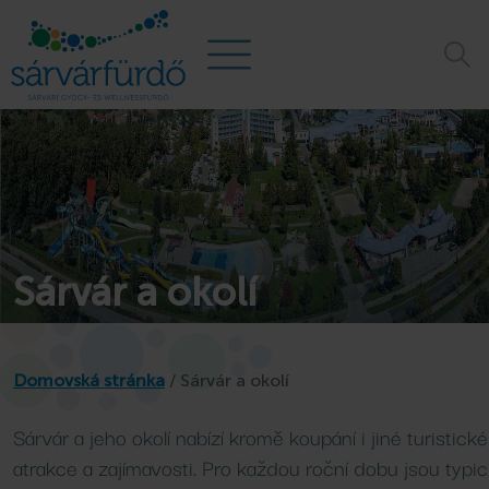
Sárvár a okolí
Domovská stránka
/
Sárvár a okolí
Sárvár a jeho okolí nabízí kromě koupání i jiné turistické
atrakce a zajímavosti. Pro každou roční dobu jsou typi