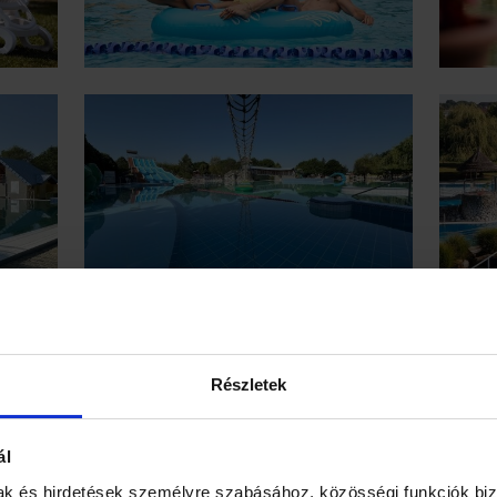
Részletek
ál
mak és hirdetések személyre szabásához, közösségi funkciók biz