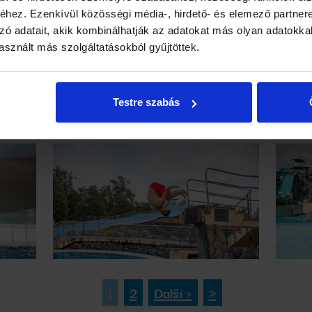
hez. Ezenkívül közösségi média-, hirdető- és elemező partner
zó adatait, akik kombinálhatják az adatokat más olyan adatokka
sznált más szolgáltatásokból gyűjtöttek.
Testre szabás
1
2
Další ›
»