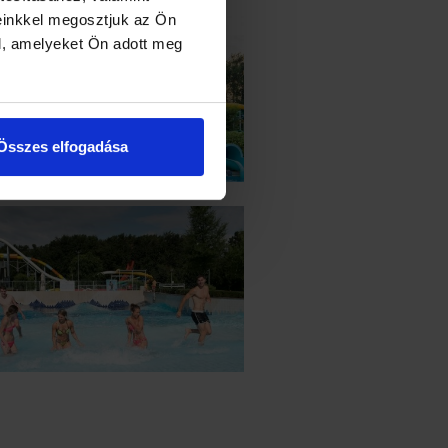
einkkel megosztjuk az Ön
l, amelyeket Ön adott meg
Összes elfogadása