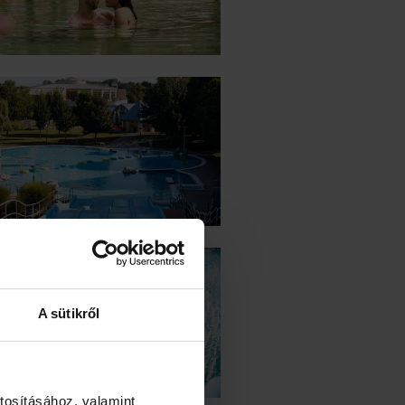
A sütikről
tosításához, valamint