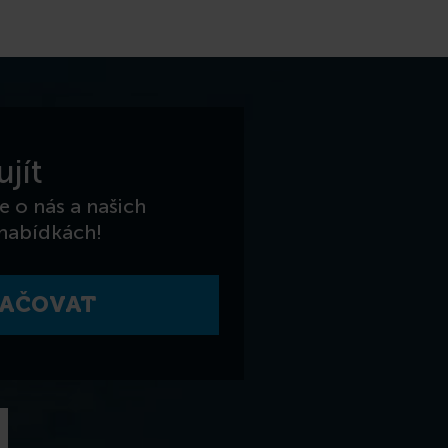
jít
e o nás a našich
 nabídkách!
AČOVAT