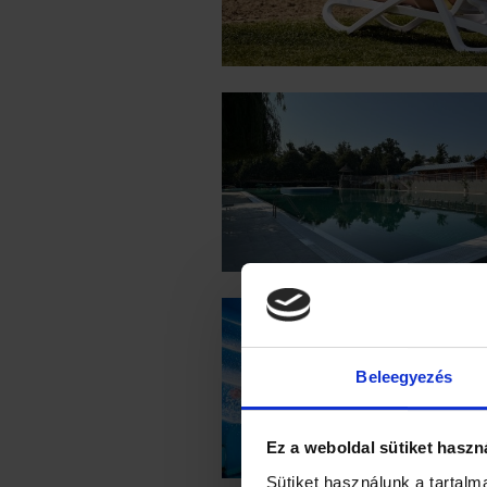
Beleegyezés
Ez a weboldal sütiket haszn
Sütiket használunk a tartal