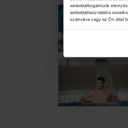
weboldalforgalmunk elemzésé
weboldalhasználatra vonatko
számukra vagy az Ön által ha