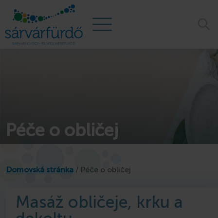
Péče o obličej
Domovská stránka
/
Péče o obličej
Rodinné zážitkové
Výhodné wellness
Masáž obličeje, krku a