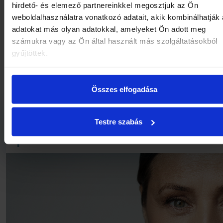
hirdető- és elemező partnereinkkel megosztjuk az Ön
weboldalhasználatra vonatkozó adatait, akik kombinálhatják
adatokat más olyan adatokkal, amelyeket Ön adott meg
számukra vagy az Ön által használt más szolgáltatásokból
gyűjtöttek.
Összes elfogadása
Komplexní čištění zralé
Testre szabás
pleti ultrazvukem