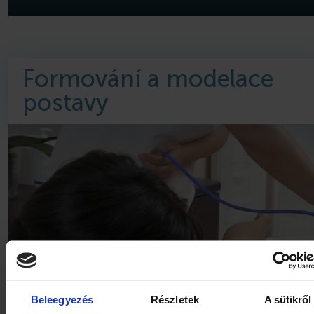
Formování a modelace
postavy
Beleegyezés
Részletek
A sütikről