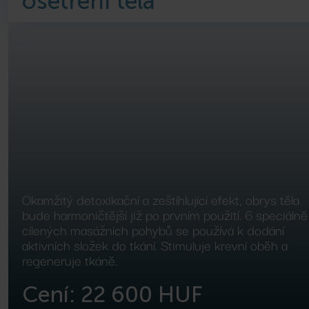
ošetření těla
bné lázně
ellness procedury
Další
Další
Okamžitý detoxikační a zeštíhlující efekt, obrys těla
bude harmoničtější již po prvním použití. 6 speciálně
cílených masážních pohybů se používá k dodání
aktivních složek do tkání. Stimuluje krevní oběh a
regeneruje tkáně.
Cení: 22 600 HUF