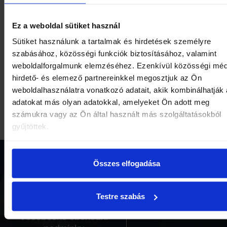
Ez a weboldal sütiket használ
Sütiket használunk a tartalmak és hirdetések személyre
szabásához, közösségi funkciók biztosításához, valamint
weboldalforgalmunk elemzéséhez. Ezenkívül közösségi méd
hirdető- és elemező partnereinkkel megosztjuk az Ön
weboldalhasználatra vonatkozó adatait, akik kombinálhatják
adatokat más olyan adatokkal, amelyeket Ön adott meg
számukra vagy az Ön által használt más szolgáltatásokból
gyűjtöttek.
Összes elfogadása
Otevírací doba
Platební metody
Ochrana dat
Download Center
Testre szabás
Všeobecné obchodní