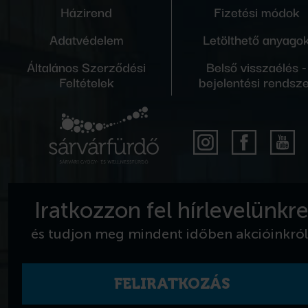
Házirend
Fizetési módok
Adatvédelem
Letölthető anyago
Általános Szerződési
Belső visszaélés -
Feltételek
bejelentési rendsz
Iratkozzon fel hírlevelünkr
és tudjon meg mindent időben akcióinkról
FELIRATKOZÁS