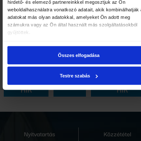
tovább.
hirdető- és elemező partnereinkkel megosztjuk az Ön
weboldalhasználatra vonatkozó adatait, akik kombinálhatják
adatokat más olyan adatokkal, amelyeket Ön adott meg
A tökéletes nyári fürdőnap titka tehát nem valamilyen
számukra vagy az Ön által használt más szolgáltatásokból
bonyolult szabályrendszer. Inkább egy egyszerű ritmus
gyűjtöttek.
kevés mozgás, sok pihenés, tudatos fürdőzés, elegend
és figyelem önmagunkra. Így a gyógyfürdőzés nemcsa
Összes elfogadása
program lesz a nyaralásban, hanem valódi feltöltődés.
Testre szabás
ELŐZŐ
KÖVETKEZ
VISSZA
HÍR
HÍR
Nyitvatartás
Közzététel