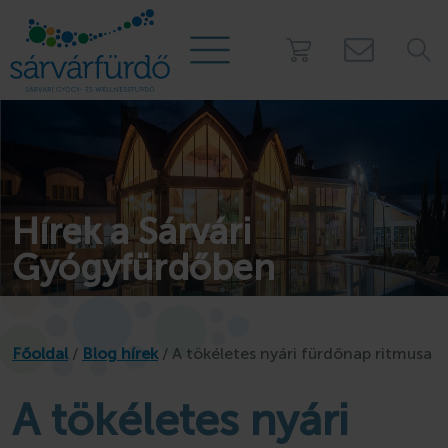
PROGRAMOK
Táborok
Hírek a Sárvári
Kalóztábor
Gyógyfürdőben
Gézengúz tábor
Kamasz tábor
Nyári úszótábor
Főoldal
/
Blog hírek
/
A tökéletes nyári fürdőnap ritmusa
Story Camp - Sátortábor
Osztálykirándulás
A tökéletes nyári
Mobilházak a fü
Játszóház