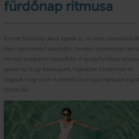
vár
elések
Családi élményfür
kempingjébe
Wellness c
fürdőnap ritmusa
Programok, hírek
Bővebben
Bővebben
Bővebben
A nyári fürdőnap akkor igazán jó, ha nem rohanásból áll
FÜRDŐ
AJÁNLATOK
Nem kell mindent kipróbálni, minden medencébe beme
minden programot bezsúfolni. A gyógyfürdőzés lényeg
Medencék
Aktuális ajánlataink
éppen az, hogy lelassuljunk, figyeljünk a testünkre és
Csúszdák
Áraink
hagyjuk, hogy a víz, a pihenés és a nyári hangulat együ
SPA SHOP
SZAUNA
töltsön fel.
Naturkozmetikumok
Szaunavilág
Szaunaszeánszok
VENDÉGLÁTÁS