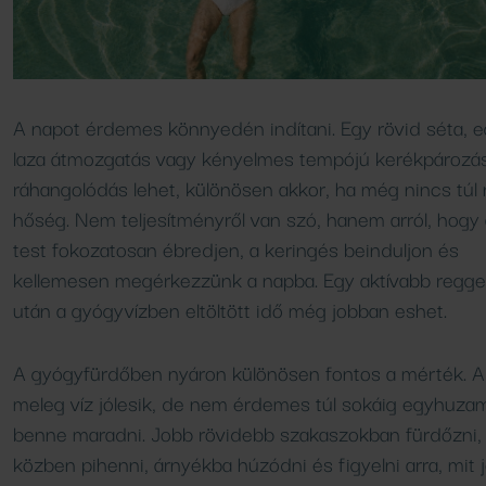
Vendéglátóhelyeink
A napot érdemes könnyedén indítani. Egy rövid séta, 
laza átmozgatás vagy kényelmes tempójú kerékpározás
ráhangolódás lehet, különösen akkor, ha még nincs túl
hőség. Nem teljesítményről van szó, hanem arról, hogy 
test fokozatosan ébredjen, a keringés beinduljon és
kellemesen megérkezzünk a napba. Egy aktívabb regge
után a gyógyvízben eltöltött idő még jobban eshet.
A gyógyfürdőben nyáron különösen fontos a mérték. A
meleg víz jólesik, de nem érdemes túl sokáig egyhuz
benne maradni. Jobb rövidebb szakaszokban fürdőzni,
közben pihenni, árnyékba húzódni és figyelni arra, mit j