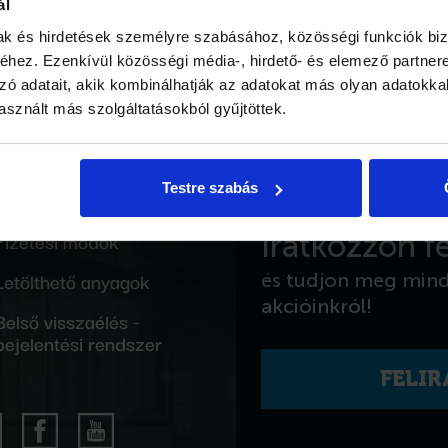
ál
L WEBOLDALÁRA
mak és hirdetések személyre szabásához, közösségi funkciók biz
hez. Ezenkívül közösségi média-, hirdető- és elemező partner
zó adatait, akik kombinálhatják az adatokat más olyan adatokka
sznált más szolgáltatásokból gyűjtöttek.
Testre szabás
Közzététel
Fizetési módok
Iratkozzon fe
Letölthető anyagok
és tudjon meg min
akcióinkról!
Belső visszaélés -
bejelentési rendszer
FELI