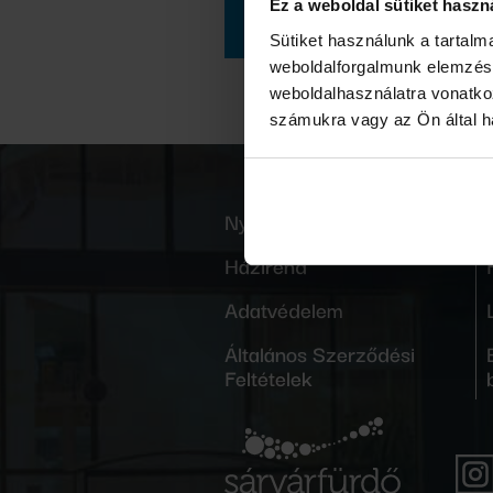
Ez a weboldal sütiket haszn
TOVÁBB A HOTE
Sütiket használunk a tartal
weboldalforgalmunk elemzésé
weboldalhasználatra vonatko
számukra vagy az Ön által ha
Nyitvatartás
Házirend
Adatvédelem
Általános Szerződési
Feltételek