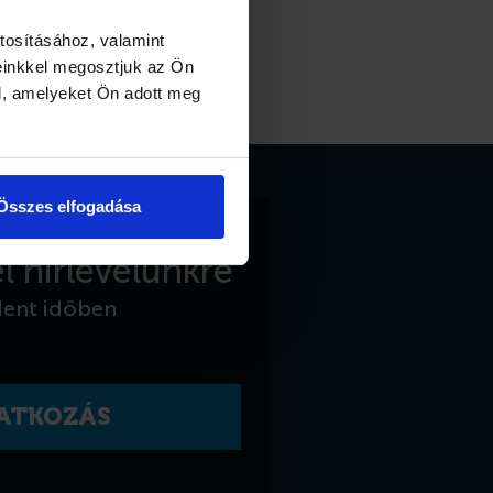
tosításához, valamint
einkkel megosztjuk az Ön
l, amelyeket Ön adott meg
Összes elfogadása
l hírlevelünkre
dent időben
RATKOZÁS