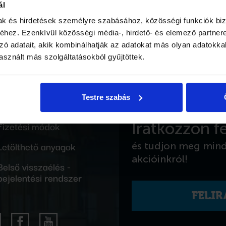
ál
mak és hirdetések személyre szabásához, közösségi funkciók biz
hez. Ezenkívül közösségi média-, hirdető- és elemező partner
zó adatait, akik kombinálhatják az adatokat más olyan adatokka
sznált más szolgáltatásokból gyűjtöttek.
Testre szabás
Közzététel
Fizetési módok
Iratkozzon fe
Letölthető anyagok
és tudjon meg min
akcióinkról!
Belső visszaélés -
bejelentési rendszer
FELI