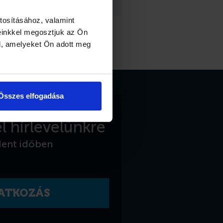
Ft
tosításához, valamint
einkkel megosztjuk az Ön
l, amelyeket Ön adott meg
Összes elfogadása
l hírlevelünkre
dent időben
RATKOZÁS