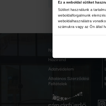
alapján
Ez a weboldal sütiket haszn
Sütiket használunk a tartal
weboldalforgalmunk elemzésé
weboldalhasználatra vonatko
számukra vagy az Ön által ha
Nyitvatartás
Házirend
Adatvédelem
Általános Szerződési
Feltételek