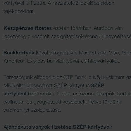
k
Családi élményfürd
Wellness csomag
kempingjében
kártyával is fizetni. A részletekről az alábbiakban
Programok, hírek
tájékozódhat.
Bővebben
Bővebben
Bővebben
Készpénzes fizetés
esetén forintban, euróban van
lehetőség a vásárolt szolgáltatások árának kiegyenlítés
FÜRDŐ
AJÁNLATOK
Bankkártyák
közül elfogadjuk a MasterCard, Visa, Mae
Medencék
Aktuális ajánlataink
American Express bankkártyákat és hitelkártyákat.
Csúszdák
Áraink
SPA SHOP
Társaságunk elfogadja az OTP Bank, a K&H valamint a
SZAUNA
Naturkozmetikumok
MKB által kibocsátott SZÉP kártyát is.
SZÉP
kártyával
fizethetők a fürdő- és szaunabelépők, bérlet
Szaunavilág
wellness- és gyógyászati kezelések, illetve fürdőnk
Szaunaszeánszok
valamennyi szolgáltatása.
VENDÉGLÁTÁS
Ajándékutalványok fizetése SZÉP kártyával: