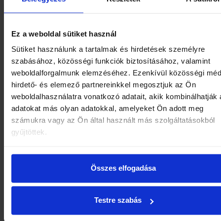
beírni: SZÉP kártyás fizetés
További kérdés esetén szívesen állunk rendelkezésére
Ez a weboldal sütiket használ
fenti elérhetőségek bármelyikén!
Sütiket használunk a tartalmak és hirdetések személyre
szabásához, közösségi funkciók biztosításához, valamint
Egészségpénztári kártyával
- a jelenleg hatályos
weboldalforgalmunk elemzéséhez. Ezenkívül közösségi méd
törvények értelmében - adómentesen kizárólag a
hirdető- és elemező partnereinkkel megosztjuk az Ön
gyógymasszázs számolható el egészségpénztári száml
weboldalhasználatra vonatkozó adatait, akik kombinálhatják
adatokat más olyan adatokkal, amelyeket Ön adott meg
A fürdőbelépők és az egyéb wellness szolgáltatásaink
számukra vagy az Ön által használt más szolgáltatásokból
egészségpénztári számlára nem számolhatók el. A
gyűjtöttek.
következő szolgáltatók EP kártyáját fogadjuk el: Medici
MKB, OTP, Patika, Prémium, Tempo, Vasutas, Vitamin
Összes elfogadása
Erzsébet kártyával
érkező nyugdíjasok számára a
belépőjegy ára a Kártyán felhasználható összeg erejéig
Testre szabás
kerül levonásra.