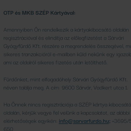
Vendéglátóhelyeink
OTP és MKB SZÉP Kártyával:
Amennyiben Ön rendelkezik a kártyakibocsátó oldalán
regisztrációval és elindítja az előlegfizetést a Sárvári
Gyógyfürdő Kft. részére a megrendelés összegével, m
sikeres tranzakcióról e-mailben küld nekünk egy igazolá
ami az oldalról sikeres fizetés után letölthető.
Fürdőnket, mint elfogadóhely Sárvári Gyógyfürdő Kft.
néven találja meg. A cím: 9600 Sárvár, Vadkert utca 1.
Ha Önnek nincs regisztrációja a SZÉP kártya kibocsát
oldalán, kérjük vegye fel velünk a kapcsolatot, az alábbi
elérhetőségek egyikén:
info@sarvarfurdo.hu;
+3695/
650