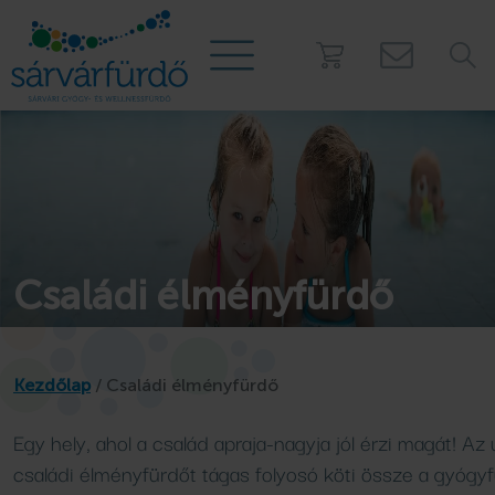
PROGRAMOK
Táborok
Kalóztábor
Családi élményfürdő
Gézengúz tábor
Kamasz tábor
Nyári úszótábor
Kezdőlap
/
Családi élményfürdő
Story Camp - Sátortábor
Egy hely, ahol a család apraja-nagyja jól érzi magát! Az 
Osztálykirándulás
Mobilházak a 
családi élményfürdőt tágas folyosó köti össze a gyógy
Játszóház