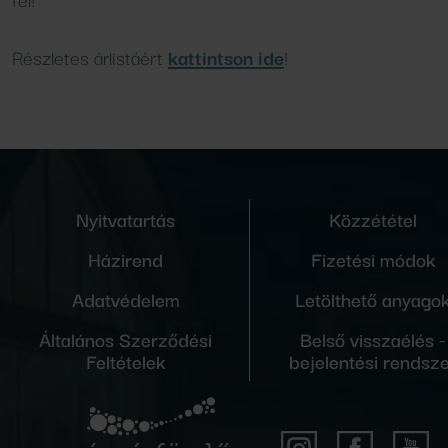
Részletes árlistáért
kattintson ide
!
Nyitvatartás
Közzététel
Házirend
Fizetési módok
Adatvédelem
Letölthető anyago
Általános Szerződési
Belső visszaélés -
Feltételek
bejelentési rendsz