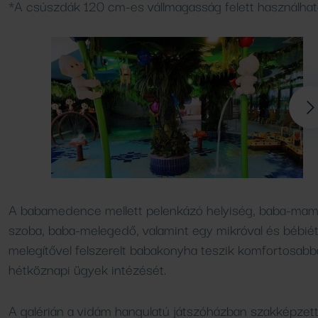
*A csúszdák 120 cm-es vállmagasság felett használhat
A babamedence mellett pelenkázó helyiség, baba-ma
szoba, baba-melegedő, valamint egy mikróval és bébiét
melegítővel felszerelt babakonyha teszik komfortosabb
hétköznapi ügyek intézését.
A galérián a vidám hangulatú játszóházban szakképzet