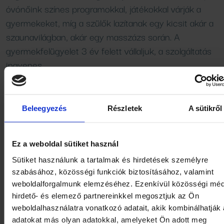
óvónőink színes programokkal, játékokkal várják a
gyermekeket, míg a szülők lazítanak egy kicsit akár a
szaunavilágban, akár egy masszázs során. A
gyermekfelügyelet 3 év felett vállaljuk, a szolgáltatás
ingyenes.
2024 év végén megújult a gyermekmedence - több mi
2
320 m
újult meg és egy rejtelmes dzsungelvilág jött lé
Beleegyezés
Részletek
A sütikről
Megtörtént a régi élményelemek teljeskörűen cseréje,
Ez a weboldal sütiket használ
valamint új élményelemekkel is bővült a medence:
Sütiket használunk a tartalmak és hirdetések személyre
szabásához, közösségi funkciók biztosításához, valamint
vízesés barlang
weboldalforgalmunk elemzéséhez. Ezenkívül közösségi méd
hirdető- és elemező partnereinkkel megosztjuk az Ön
gorilla barlang
weboldalhasználatra vonatkozó adatait, akik kombinálhatják
adatokat más olyan adatokkal, amelyeket Ön adott meg
vizes terepasztal