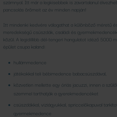
árvár
elések
Családi élmény
Wellness c
kempingjéb
szárnnyal. Itt már a legkisebbek is zavartalanul élvezhet
Programok, hírek
pancsolás örömeit az év minden napján!
Bővebben
Bővebben
Bővebben
Itt mindenki kedvére válogathat a különböző méretű é
meredekségű csúszdák, családi és gyermekmedencé
FÜRDŐ
AJÁNLATOK
közül. A legidillibb dél-tengeri hangulatot idéző 5000 m
épület csupa kaland:
Medencék
Aktuális ajánlataink
Csúszdák
Áraink
hullámmedence
SPA SHOP
SZAUNA
játékokkal teli bébimedence babacsúszdával,
Naturkozmetikumok
Szaunavilág
közvetlen mellette egy óriás jacuzzi, innen a szülő
Szaunaszeánszok
szemmel tarthatják a gyerekmedencéket
csúszdákkal, viziágyukkal, spriccelőkapuval tarkíto
VENDÉGLÁTÁS
gyermekmedence