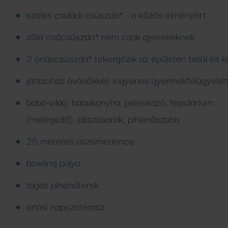
Vendéglátóhelyeink
széles családi csúszda* - a közös élményért
zöld csőcsúszda* nem csak gyerekeknek
3 óriáscsúszda* tekergőzik az épületen belül és kí
játszóház óvónőkkel, ingyenes gyermekfelügyelett
baba-világ: babakonyha, pelenkázó, tepidárium
(melegedő), játszósarok, pihenőszoba
25 méteres úszómedence
bowling pálya
tágas pihenőterek
óriási napozóterasz