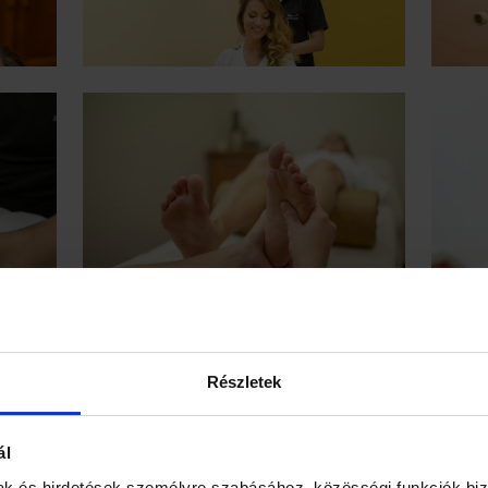
Részletek
ál
mak és hirdetések személyre szabásához, közösségi funkciók biz