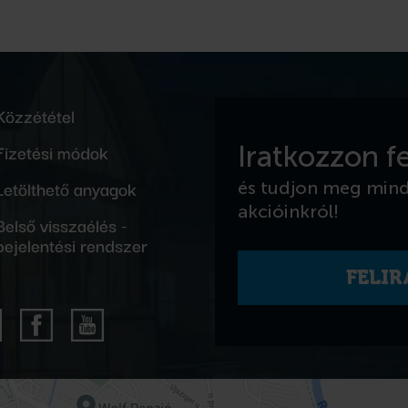
Közzététel
Fizetési módok
Iratkozzon fe
Letölthető anyagok
és tudjon meg min
akcióinkról!
Belső visszaélés -
bejelentési rendszer
FELI