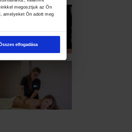
einkkel megosztjuk az Ön
l, amelyeket Ön adott meg
Összes elfogadása