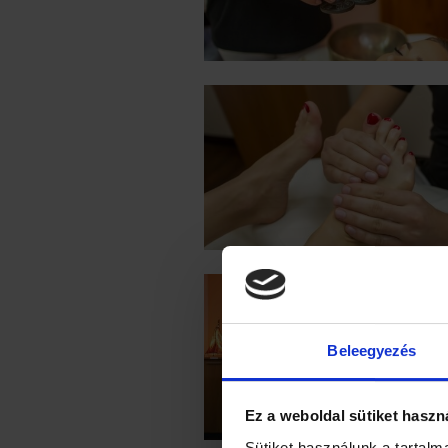
Beleegyezés
Ez a weboldal sütiket haszn
Sütiket használunk a tartal