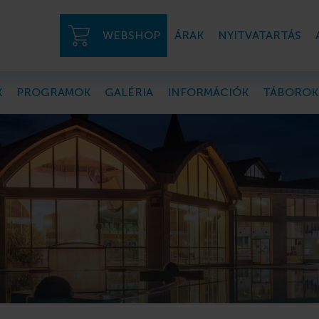
WEBSHOP
ÁRAK
NYITVATARTÁS
K
PROGRAMOK
GALÉRIA
INFORMÁCIÓK
TÁBOROK
rtmanok a