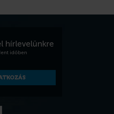
l hírlevelünkre
dent időben
RATKOZÁS