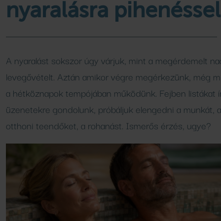
ár
k
Családi élményfü
Wellness csoma
kempingjében
nyaralásra pihenéssel
Programok, hírek
Bővebben
Bővebben
Bővebben
A nyaralást sokszor úgy várjuk, mint a megérdemelt na
FÜRDŐ
AJÁNLATOK
levegővételt. Aztán amikor végre megérkezünk, még m
a hétköznapok tempójában működünk. Fejben listákat í
Medencék
Aktuális ajánlataink
üzenetekre gondolunk, próbáljuk elengedni a munkát, 
Csúszdák
Áraink
otthoni teendőket, a rohanást. Ismerős érzés, ugye?
SPA SHOP
SZAUNA
Naturkozmetikumok
Szaunavilág
Szaunaszeánszok
VENDÉGLÁTÁS