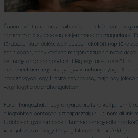
Vendéglátóhelyeink
Éppen ezért érdemes a pihenést nem későbbre hagyni
hanem már a szabadság elején megadni magunknak. E
fürdőzős, strandolós, wellnessben eltöltött nap tökélet
segít abban, hogy valóban megérkezzünk a nyaralásba
kell nagy dolgokra gondolni. Elég egy lassú délelőtt a
medencékben, egy kis gyógyvíz, néhány nyugodt perc
napozóágyon, egy frissítő csobbanás, majd egy jóleső
vagy fagyi a strandhangulatban.
Furán hangozhat, hogy a nyaralásra is rá kell pihenni, p
a legtöbben pontosan ezt tapasztaljuk. Ha nem állunk 
tudatosan, gyakran csak a harmadik-negyedik nap körü
kezdjük érezni, hogy tényleg kikapcsoltunk. Addigra a