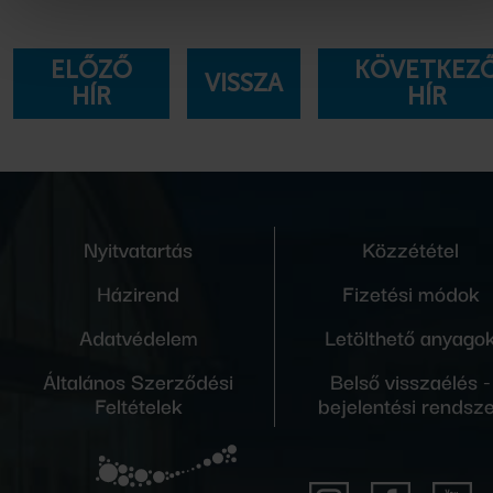
ELŐZŐ
KÖVETKEZ
VISSZA
HÍR
HÍR
Nyitvatartás
Közzététel
Házirend
Fizetési módok
Adatvédelem
Letölthető anyago
Általános Szerződési
Belső visszaélés -
Feltételek
bejelentési rendsz