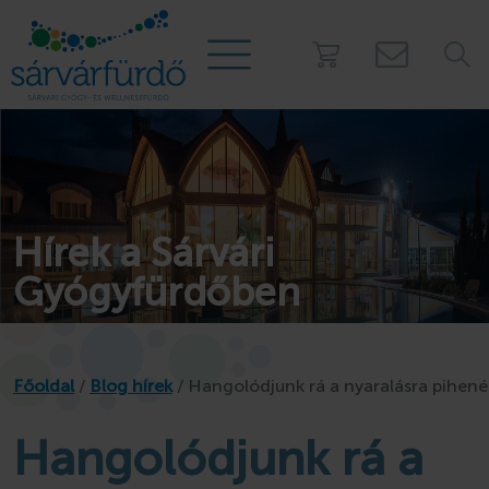
PROGRAMOK
Táborok
Hírek a Sárvári
Kalóztábor
Gyógyfürdőben
Gézengúz tábor
Kamasz tábor
Nyári úszótábor
Főoldal
/
Blog hírek
/
Hangolódjunk rá a nyaralásra pihené
Story Camp - Sátortábor
Osztálykirándulás
Hangolódjunk rá a
Mobilházak a für
Játszóház