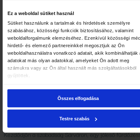
Ráadásul egy ilyen nap nemcsak testileg esik jól. Fejben
rendet tesz. A gyógyvízben ülve, a medencék között
Ez a weboldal sütiket használ
sétálva vagy a strandon pihenve egyszerűbb elengedni
Sütiket használunk a tartalmak és hirdetések személyre
a sok apró feszültséget, amit észrevétlenül hozunk
szabásához, közösségi funkciók biztosításához, valamint
magunkkal. Ilyenkor már nem azon jár az eszünk, mi m
weboldalforgalmunk elemzéséhez. Ezenkívül közösségi méd
otthon, hanem azon, milyen jó végre itt lenni. Ettől lesz
hirdető- és elemező partnereinkkel megosztjuk az Ön
másnap könnyebb a séta, finomabb a reggeli kávé,
weboldalhasználatra vonatkozó adatait, akik kombinálhatják
adatokat más olyan adatokkal, amelyeket Ön adott meg
vidámabb a közös program, és természetesebb az a
számukra vagy az Ön által használt más szolgáltatásokból
nyugodt nyári hangulat, amire egész évben vágyunk.
gyűjtöttek.
A nyaralás akkor lesz igazán élvezhető, ha nemcsak he
váltunk, hanem ritmust is. Adjunk magunknak egy napo
Összes elfogadása
ami erről szól: megérkezni, feltöltődni, elengedni a
hétköznapokat.
Testre szabás
Kezdődjön a szabadság Sárváron, egy jóleső fürdőzéss