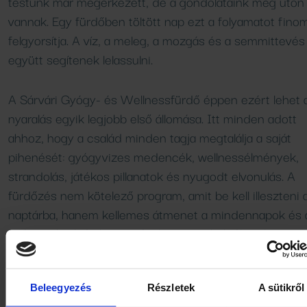
testünk már megérkezett, de a gondolataink még úton
vannak. Egy fürdőben töltött nap ezt a folyamatot fino
felgyorsítja. A víz, a meleg, a mozgás és a semmittevés
együtt segítenek lelassulni.
A Sárvári Gyógy- és Wellnessfürdő éppen ezért lehet 
nyaralás egyik legjobb első állomása. Itt minden adott
ahhoz, hogy a család minden tagja megtalálja a saját
pihenését: gyógyvizes medencék, wellnessélmények,
strandolás, játékos pillanatok és nyugodt elvonulás. A
fürdőzés nem kötelező program, amit be kell illeszteni 
naptárba, hanem kellemes átmenet a mindennapok és 
nyári szabadság között. Amíg a gyerekek élvezik a vize
a nyári szabadságot, a felnőttek is végre megengedhet
maguknak, hogy lassabban vegyenek levegőt.
Beleegyezés
Részletek
A sütikről