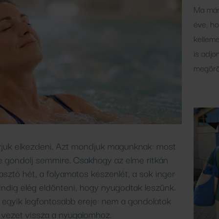
Ma már
éve, h
kelleme
is adjo
megörö
rjuk elkezdeni. Azt mondjuk magunknak: most
 ne gondolj semmire. Csakhogy az elme ritkán
sztó hét, a folyamatos készenlét, a sok inger
ndig elég eldönteni, hogy nyugodtak leszünk.
ő egyik legfontosabb ereje: nem a gondolatok
l vezet vissza a nyugalomhoz.