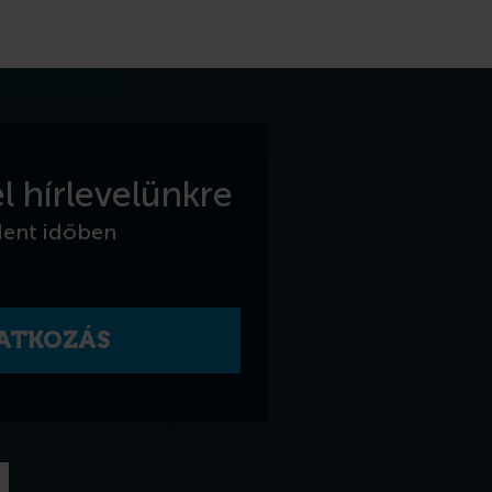
l hírlevelünkre
dent időben
RATKOZÁS