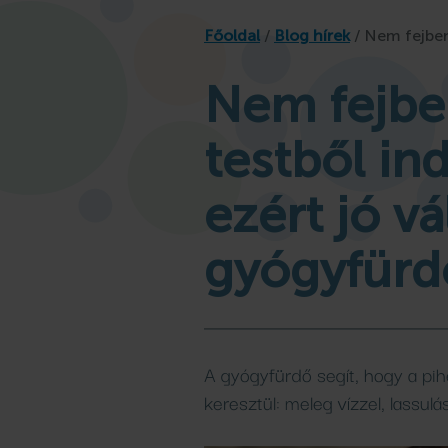
Osztálykirándulás
llness
fürdő
Családi
Főoldal
/
Blog hírek
/
Nem fejben
Játszóház
gyfürdő
omagok
kempingjében
élményfü
Gyógykúr
kem
Programok, hírek
Nem fejbe
Bővebben
Bővebben
Bővebben
Bővebben
Bővebben
testből in
ezért jó vá
gyógyfürd
A gyógyfürdő segít, hogy a pi
keresztül: meleg vízzel, lassulás