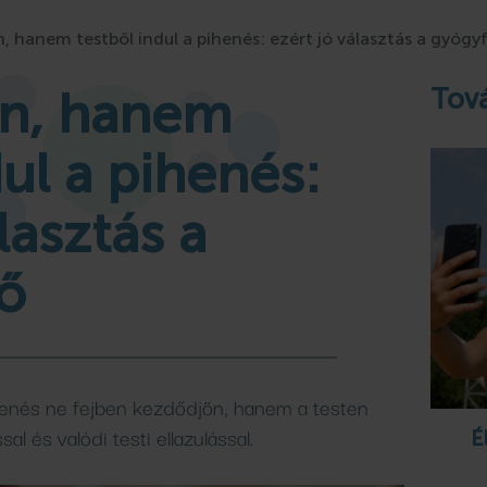
fürdő
Szabadtéri
Therm
, hanem testből indul a pihenés: ezért jó választás a gyógy
rdő
ák
pingjében
Gyógykezelések
fürdő
Camping S
n, hanem
Tová
Bővebben
Bővebben
Bővebben
Bővebben
dul a pihenés:
lasztás a
ő
henés ne fejben kezdődjön, hanem a testen
sal és valódi testi ellazulással.
É