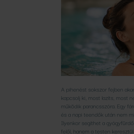
A pihenést sokszor fejben aka
kapcsolj ki, most lazíts, most
működik parancsszóra. Egy fára
és a napi teendők után nem mi
Ilyenkor segíthet a gyógyfürd
felől, hanem a testen keresztü