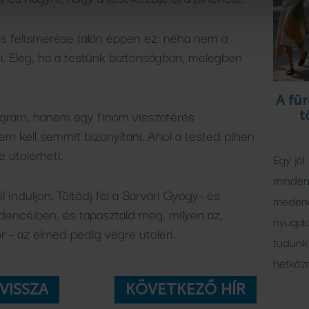
s felismerése talán éppen ez: néha nem a
i. Elég, ha a testünk biztonságban, melegben
A für
gram, hanem egy finom visszatérés
t
m kell semmit bizonyítani. Ahol a tested pihen
 utolérheti.
Egy jól
minden 
induljon. Töltődj fel a Sárvári Gyógy- és
medenc
encéiben, és tapasztald meg, milyen az,
nyugal
ör - az elméd pedig végre utoléri.
tudunk 
hétköz
VISSZA
KÖVETKEZŐ HÍR