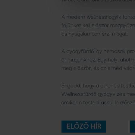
A modern wellness egyik fonto
fejünket kell először meggyőzn
és nyugalomban érzi magát.
A gyógyfürdő így nemcsak pro
önmagunkhoz. Egy hely, ahol ne
meg először, és az elméd végre
Engedd, hogy a pihenés testből 
Wellnessfürdő gyógyvizes med
amikor a tested lassul le elősz
ELŐZŐ HÍR