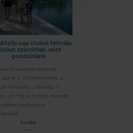
dőzős nap utolsó félórája
öbbet számíthat, mint
gondolnánk
 sikerült wellnessnapon sok
számít. A víz hőmérséklete, a
ék hangulata, a társaság, a
om, sőt még az is, hogy mennyire
valóban kiszakadni a
napokból.
Tovább