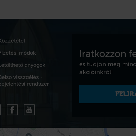
Közzététel
Fizetési módok
Iratkozzon fe
Letölthető anyagok
és tudjon meg min
akcióinkról!
Belső visszaélés -
bejelentési rendszer
FELI