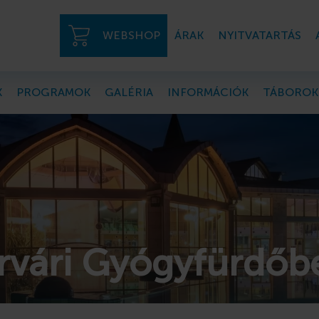
WEBSHOP
ÁRAK
NYITVATARTÁS
K
PROGRAMOK
GALÉRIA
INFORMÁCIÓK
TÁBOROK
árvári Gyógyfürdőb
rtmanok a