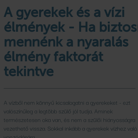
Családi élményfürdő
Wellness csomagok
kempingjében
Programok, hírek
A gyerekek és a vízi
Bővebben
Bővebben
Bővebben
élmények - Ha biztos
mennénk a nyaralás
FÜRDŐ
AJÁNLATOK
élmény faktorát
Medencék
Aktuális ajánlataink
tekintve
Csúszdák
Áraink
SPA SHOP
SZAUNA
Naturkozmetikumok
Szaunavilág
A vízből nem könnyű kicsalogatni a gyerekeket - ezt
Szaunaszeánszok
valószínűleg a legtöbb szülő jól tudja. Aminek
természetesen oka van, és nem a szülői hiányosságra
VENDÉGLÁTÁS
vezethető vissza. Sokkal inkább a gyerekek vízhez való
vonzódására.