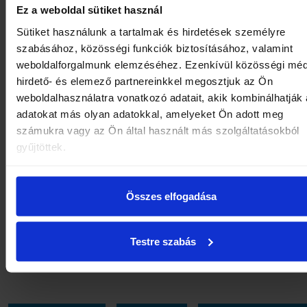
hasonló csak kevés létezik.
Ez a weboldal sütiket használ
Sütiket használunk a tartalmak és hirdetések személyre
Összegezve: ha biztosra mennénk a nyaralás élmény
szabásához, közösségi funkciók biztosításához, valamint
faktorát tekintve, válasszunk olyan úticélt, ahol a kicsi
weboldalforgalmunk elemzéséhez. Ezenkívül közösségi méd
hirdető- és elemező partnereinkkel megosztjuk az Ön
lehetőségük van biztonságos környezetben önfeledten
weboldalhasználatra vonatkozó adatait, akik kombinálhatják
pancsolni.
adatokat más olyan adatokkal, amelyeket Ön adott meg
számukra vagy az Ön által használt más szolgáltatásokból
Válasszuk mondjuk a sárvári fürdőt, ahol nem csak szi
gyűjtöttek.
pancsolók várnak, hanem vízi játékok is. Amik segíthet
még nagyobb élményként megélni a családi wellness
Összes elfogadása
programot.
Többet tudnál meg?
Mutatjuk
, mi minden vár rátok a
Testre szabás
családi részlegünkön.