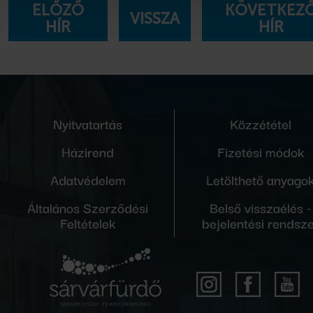
ELŐZŐ
KÖVETKEZ
VISSZA
HÍR
HÍR
Nyitvatartás
Közzététel
Házirend
Fizetési módok
Adatvédelem
Letölthető anyago
Általános Szerződési
Belső visszaélés -
Feltételek
bejelentési rendsz