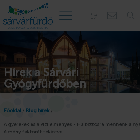
PROGRAMOK
Táborok
Hírek a Sárvári
Kalóztábor
Gyógyfürdőben
Gézengúz tábor
Kamasz tábor
Nyári úszótábor
Főoldal
/
Blog hírek
/
Story Camp - Sátortábor
Osztálykirándulás
A gyerekek és a vízi élmények - Ha biztosra mennénk a ny
Mobilházak a fürdő
élmény faktorát tekintve
Játszóház