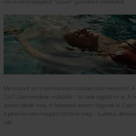
mind-mind beépített “pause” gombként működtek.
Vendéglátóhelyeink
Ma viszont ez a természetes szabályozás megszűnt. A 
24/7 üzemmódban működik – és vele együtt mi is. A h
sosem állnak meg. A feladatok sosem fogynak el.
Ezért
a pihenés nem magától történik meg – tudatos döntés
vált.