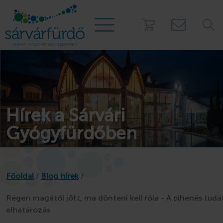
PROGRAMOK
Táborok
Hírek a Sárvári
Kalóztábor
Gyógyfürdőben
Gézengúz tábor
Kamasz tábor
Nyári úszótábor
Főoldal
/
Blog hírek
/
Story Camp - Sátortábor
Osztálykirándulás
Régen magától jött, ma dönteni kell róla - A pihenés tuda
Mobilházak a fürdő
elhatározás
Játszóház