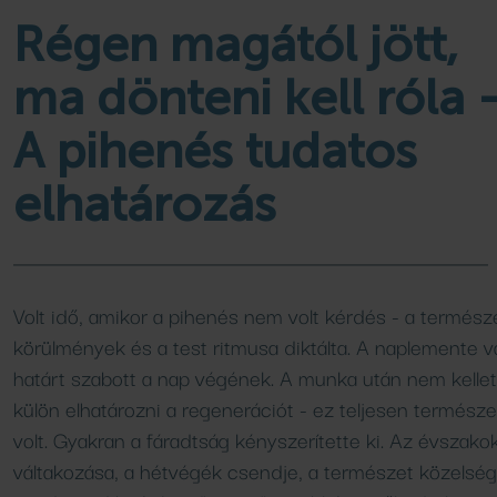
Családi élményfürdő
Wellness csomagok
kempingjében
Programok, hírek
Régen magától jött,
Bővebben
Bővebben
Bővebben
ma dönteni kell róla 
A pihenés tudatos
FÜRDŐ
AJÁNLATOK
elhatározás
Medencék
Aktuális ajánlataink
Csúszdák
Áraink
SPA SHOP
SZAUNA
Volt idő, amikor a pihenés nem volt kérdés - a természe
Naturkozmetikumok
körülmények és a test ritmusa diktálta. A naplemente v
Szaunavilág
határt szabott a nap végének. A munka után nem kellet
Szaunaszeánszok
külön elhatározni a regenerációt - ez teljesen termész
volt. Gyakran a fáradtság kényszerítette ki. Az évszako
VENDÉGLÁTÁS
váltakozása, a hétvégék csendje, a természet közelsé