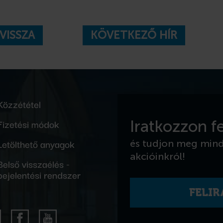
VISSZA
KÖVETKEZŐ HÍR
Közzététel
Fizetési módok
Iratkozzon fe
Letölthető anyagok
és tudjon meg min
akcióinkról!
Belső visszaélés -
bejelentési rendszer
FELI