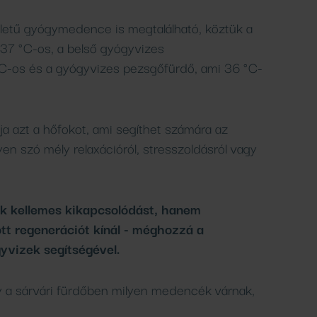
letű gyógymedence is megtalálható, köztük a
7 °C-os, a belső gyógyvizes
-os és a gyógyvizes pezsgőfürdő, ami 36 °C-
a azt a hőfokot, ami segíthet számára az
en szó mély relaxációról, stresszoldásról vagy
ak kellemes kikapcsolódást, hanem
t regenerációt kínál - méghozzá a
yvizek segítségével.
y a sárvári fürdőben milyen medencék várnak,