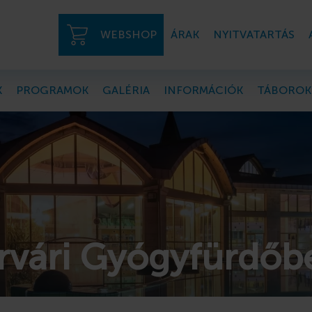
WEBSHOP
ÁRAK
NYITVATARTÁS
K
PROGRAMOK
GALÉRIA
INFORMÁCIÓK
TÁBOROK
árvári Gyógyfürdőb
rtmanok a