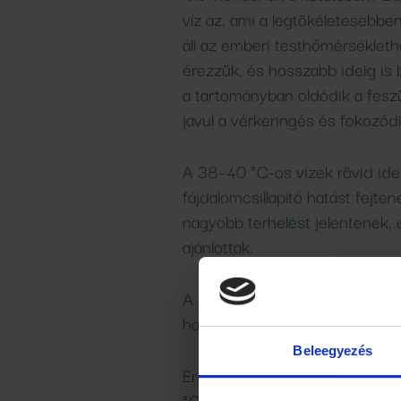
víz az, ami a legtökéletesebbe
áll az emberi testhőmérséklet
érezzük, és hosszabb ideig is
a tartományban oldódik a fesz
javul a vérkeringés és fokozód
A 38–40 °C-os vizek rövid ide
fájdalomcsillapító hatást fejte
nagyobb terhelést jelentenek, 
ajánlottak.
A 40 °C feletti fürdők már kife
használatosak, és csak orvosi e
Beleegyezés
Érdekes módon a kutatások sze
°C fölött - sőt, inkább csökke