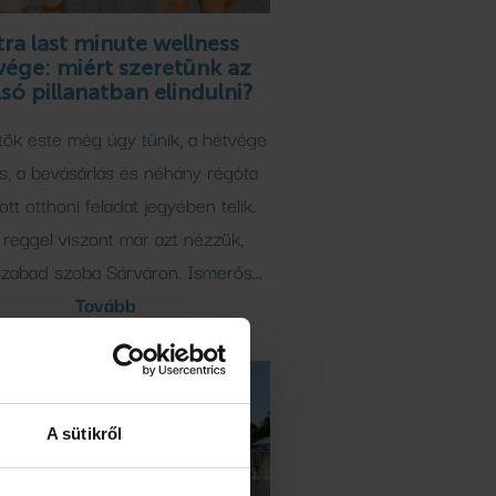
tra last minute wellness
vége: miért szeretünk az
lsó pillanatban elindulni?
tök este még úgy tűnik, a hétvége
s, a bevásárlás és néhány régóta
ott otthoni feladat jegyében telik.
reggel viszont már azt nézzük,
zabad szoba Sárváron. Ismerős...
Tovább
A sütikről