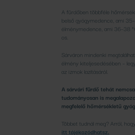
A fürdőben többféle hőmérsék
belső gyógymedence, ami 35–3
élménymedence, ami 36–38 °C
os.
Sárváron mindenki megtalálhatj
élmény kiteljesedésében – legy
az izmok lazításáról.
A sárvári fürdő tehát nemcs
tudományosan is megalapozot
megfelelő hőmérsékletű gyóg
Többet tudnál meg? Arról, hog
itt tájékozódhatsz.