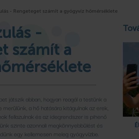
fürdő
Szabadtéri
Therm
azulás - Rengeteget számít a gyógyvíz hőmérséklete
rdő
ák
pingjében
Gyógykezelések
fürdő
Camping S
zulás -
Tová
Bővebben
Bővebben
Bővebben
Bővebben
t számít a
hőmérséklete
et játszik abban, hogyan reagál a testünk a
 merülünk, a hő hatására kitágulnak az erek,
mok fellazulnak és az idegrendszer is pihenő
ünk szinte azonnali megkönnyebbülést és
É
edünk egy kellemesen meleg gyógyvízbe.