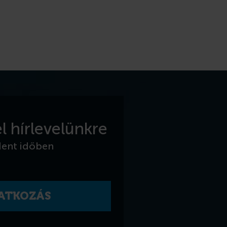
l hírlevelünkre
dent időben
RATKOZÁS