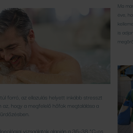
Ma már
éve, h
kelleme
is adjo
megörö
túl forró, az ellazulás helyett inkább stresszt
an az, hogy a megfelelő hőfok megtalálása a
fürdőzésben.
neológiai vizsgálatok alapján a 36–38 °C-os