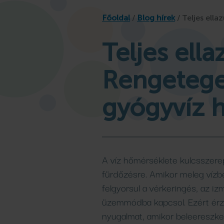
Osztálykirándulás
llness
fürdő
Családi
Főoldal
/
Blog hírek
/
Teljes ell
Játszóház
gyfürdő
omagok
kempingjében
élményfü
Gyógykúr
kem
Programok, hírek
Teljes ella
Bővebben
Bővebben
Bővebben
Bővebben
Bővebben
Rengetege
gyógyvíz 
A víz hőmérséklete kulcsszerep
fürdőzésre. Amikor meleg vízbe
felgyorsul a vérkeringés, az iz
üzemmódba kapcsol. Ezért érz
nyugalmat, amikor beleereszk