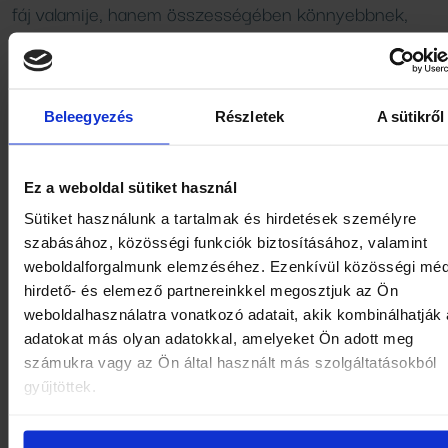
fáj valamije, hanem összességében könnyebbnek,
mozgékonyabbnak érzi magát. A szaunázás hasonlóan
támogatja a regenerációt: a hő hatására ellazulnak az i
javul a keringés, és a test hatékonyabban engedi el a
Beleegyezés
Részletek
A sütikről
felgyülemlett feszültséget.
Talán a legnagyobb változás negyven felett az, hogy m
Ez a weboldal sütiket használ
kell tanulnunk engedélyt adni magunknak a lassításra.
Sütiket használunk a tartalmak és hirdetések személyre
Elfogadni, hogy a pihenés nem jutalom, hanem szükség
szabásához, közösségi funkciók biztosításához, valamint
A gyógyfürdő és a szauna ebben segít igazán: kiszakít 
weboldalforgalmunk elemzéséhez. Ezenkívül közösségi méd
hétköznapi tempóból, leveszi a terhet az ízületekről, és
hirdető- és elemező partnereinkkel megosztjuk az Ön
weboldalhasználatra vonatkozó adatait, akik kombinálhatják
lehetőséget ad arra, hogy a test a saját ritmusában
adatokat más olyan adatokkal, amelyeket Ön adott meg
töltődjön fel.
számukra vagy az Ön által használt más szolgáltatásokból
gyűjtöttek.
Ha úgy érzed, hogy a fáradtság, a merevség vagy a st
már nem múlik el magától, érdemes másképp közelíteni