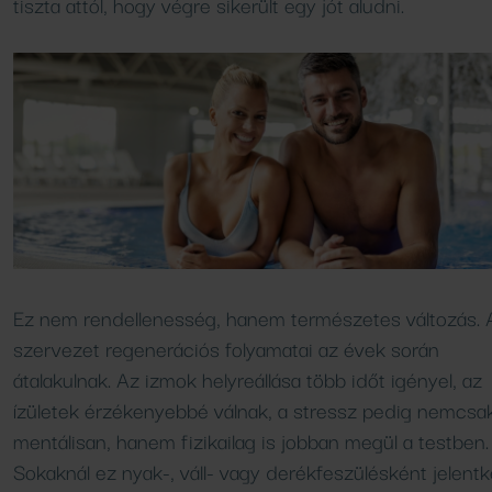
tiszta attól, hogy végre sikerült egy jót aludni.
Vendéglátóhelyeink
Ez nem rendellenesség, hanem természetes változás. 
szervezet regenerációs folyamatai az évek során
átalakulnak. Az izmok helyreállása több időt igényel, az
ízületek érzékenyebbé válnak, a stressz pedig nemcsa
mentálisan, hanem fizikailag is jobban megül a testben.
Sokaknál ez nyak-, váll- vagy derékfeszülésként jelentk