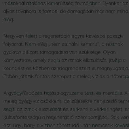
másoknál általános kimerültség formájában. Ilyenkor az
alvás továbbra is fontos, de önmagában már nem mind
elég.
Negyven felett a regeneráció egyre kevésbé passzív
folyamat. Nem elég „nem csinálni semmit”, a testnek
gyakran célzott támogatásra van szüksége. Olyan
környezetre, amely segíti az izmok ellazulását, javítja a
keringést és közben az idegrendszert is megnyugtatja.
Ebben játszik fontos szerepet a meleg víz és a hőterápi
A gyógyfürdőzés hatása egyszerre testi és mentális. A
meleg gyógyvíz csökkenti az ízületekre nehezedő terhe
segíti az izmok ellazulását és serkenti a vérkeringést, a
kulcsfontosságú a regeneráció szempontjából. Sok ve
érzi úgy, hogy a vízben töltött idő után nemcsak kevés