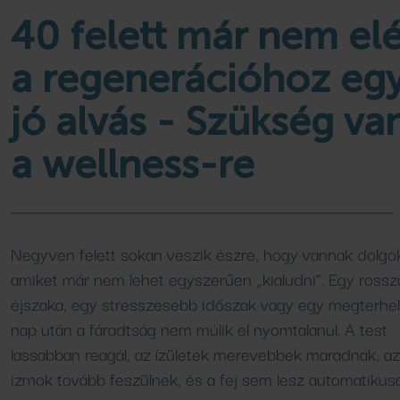
Családi élményfürdő
Wellness csomagok
kempingjében
Programok, hírek
40 felett már nem el
Bővebben
Bővebben
Bővebben
a regenerációhoz eg
jó alvás - Szükség va
FÜRDŐ
AJÁNLATOK
a wellness-re
Medencék
Aktuális ajánlataink
Csúszdák
Áraink
SPA SHOP
SZAUNA
Negyven felett sokan veszik észre, hogy vannak dolgo
Naturkozmetikumok
amiket már nem lehet egyszerűen „kialudni”. Egy ross
Szaunavilág
éjszaka, egy stresszesebb időszak vagy egy megterhe
Szaunaszeánszok
nap után a fáradtság nem múlik el nyomtalanul. A test
lassabban reagál, az ízületek merevebbek maradnak, az
VENDÉGLÁTÁS
izmok tovább feszülnek, és a fej sem lesz automatikus