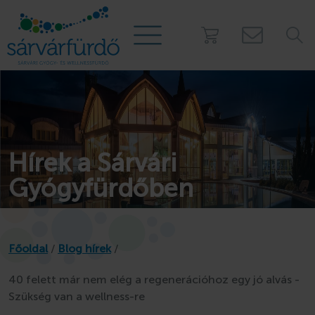
PROGRAMOK
Táborok
Hírek a Sárvári
Kalóztábor
Gyógyfürdőben
Gézengúz tábor
Kamasz tábor
Nyári úszótábor
Főoldal
/
Blog hírek
/
Story Camp - Sátortábor
Osztálykirándulás
40 felett már nem elég a regenerációhoz egy jó alvás -
Mobilházak a fürdő
Szükség van a wellness-re
Játszóház