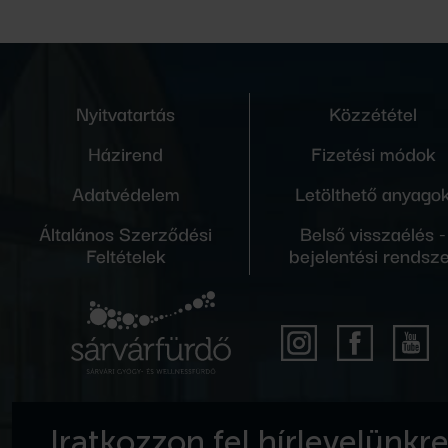
Nyitvatartás
Közzététel
Házirend
Fizetési módok
Adatvédelem
Letölthető anyago
Általános Szerződési
Belső visszaélés -
Feltételek
bejelentési rendsz
Iratkozzon fel hírlevelünkr