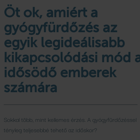
Családi élményfürdő
Wellness csomagok
kempingjében
Programok, hírek
Öt ok, amiért a
Bővebben
Bővebben
Bővebben
gyógyfürdőzés az
egyik legideálisabb
FÜRDŐ
AJÁNLATOK
kikapcsolódási mód 
Medencék
Aktuális ajánlataink
idősödő emberek
Csúszdák
Áraink
SPA SHOP
számára
SZAUNA
Naturkozmetikumok
Szaunavilág
Szaunaszeánszok
Sokkal több, mint kellemes érzés. A gyógyfürdőzéssel
VENDÉGLÁTÁS
tényleg teljesebbé tehető az időskor?