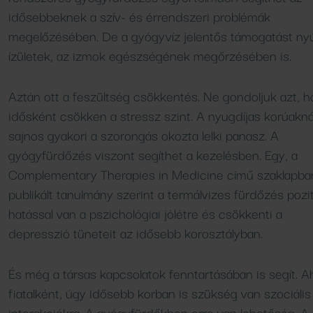
idősebbeknek a szív- és érrendszeri problémák
megelőzésében. De a gyógyvíz jelentős támogatást nyú
ízületek, az izmok egészségének megőrzésében is.
Aztán ott a feszültség csökkentés. Ne gondoljuk azt, 
idősként csökken a stressz szint. A nyugdíjas korúakná
sajnos gyakori a szorongás okozta lelki panasz. A
gyógyfürdőzés viszont segíthet a kezelésben. Egy, a
Complementary Therapies in Medicine című szaklapba
publikált tanulmány szerint a termálvizes fürdőzés pozit
hatással van a pszichológiai jólétre és csökkenti a
depresszió tüneteit az idősebb korosztályban.
És még a társas kapcsolatok fenntartásában is segít. 
fiatalként, úgy idősebb korban is szükség van szociális
interakciókra. A gyógyfürdőkben erre van lehetőség. A