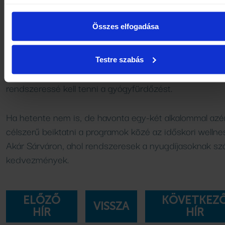
úszásra vagy vízi tornára, amik javíthatják az izomerőt, 
egyensúlyt és a rugalmasságot.
Összes elfogadása
És ez ugyancsak létfontosságú dolog.
Testre szabás
Nem kérdés tehát: ha van rá lehetőség, idősödőként (i
rendszeressé kell tenni a gyógyfürdőzést.
Ha hetente nem is, de havonta egy-két alkalommal azé
célszerű beiktatni a programok közé az időskori wellnes
Akár Sárváron, ahol rendszeresek a nyugdíjasoknak sz
kedvezmények.
ELŐZŐ
KÖVETKEZ
VISSZA
HÍR
HÍR