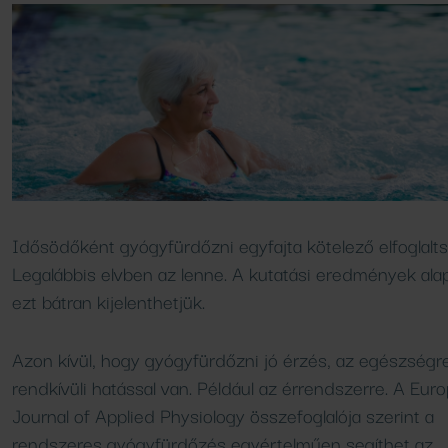
Vendéglátóhelyeink
Idősödőként gyógyfürdőzni egyfajta kötelező elfoglalts
Legalábbis elvben az lenne. A kutatási eredmények ala
ezt bátran kijelenthetjük.
Azon kívül, hogy gyógyfürdőzni jó érzés, az egészségre
rendkívüli hatással van. Például az érrendszerre. A Eur
Journal of Applied Physiology összefoglalója szerint a
rendszeres gyógyfürdőzés egyértelműen segíthet az