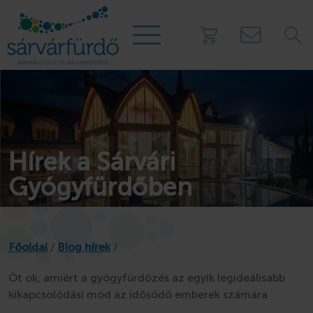
PROGRAMOK
Táborok
Hírek a Sárvári
Kalóztábor
Gyógyfürdőben
Gézengúz tábor
Kamasz tábor
Nyári úszótábor
Főoldal
/
Blog hírek
/
Story Camp - Sátortábor
Osztálykirándulás
Öt ok, amiért a gyógyfürdőzés az egyik legideálisabb
Mobilházak a fürdő
kikapcsolódási mód az idősödő emberek számára
Játszóház