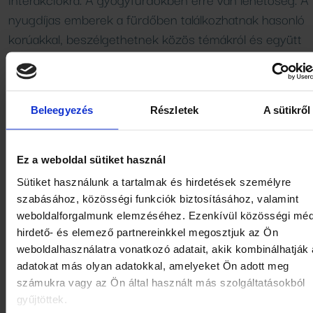
nyugdíjas emberek a fürdőben találkozhatnak hasonló
korúakkal, beszélgethetnek közös témákról és együtt
másfajta közösségi élményeket is megélhetnek.
Egy 2019-es tanulmány, ami a BMC Geriatrics folyóira
Beleegyezés
Részletek
A sütikről
jelent meg, kimutatta, hogy a közösségi fürdőzés pozit
hatással van az idős emberek szociális kapcsolataira é
életminőségére.
Ez a weboldal sütiket használ
Sütiket használunk a tartalmak és hirdetések személyre
Az pedig a European Journal of Physical and Rehabilita
szabásához, közösségi funkciók biztosításához, valamint
Medicine című lapban jelent meg, hogy az idősebb
weboldalforgalmunk elemzéséhez. Ezenkívül közösségi méd
hirdető- és elemező partnereinkkel megosztjuk az Ön
populáció körében a termálvizes terápia jelentősen
weboldalhasználatra vonatkozó adatait, akik kombinálhatják
hozzájárul a mozgáskoordináció és az izomtónus
adatokat más olyan adatokkal, amelyeket Ön adott meg
javításához. Azaz a gyógyvíz segít aktívnak maradni. A
számukra vagy az Ön által használt más szolgáltatásokból
gyógyfürdők lehetőséget nyújtanak mérsékelt mozgásr
gyűjtöttek.