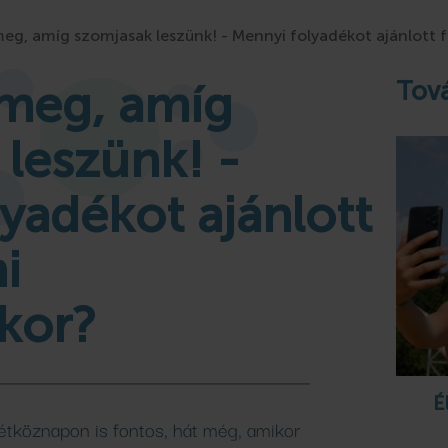
fürdő
Szabadtéri
Therm
meg, amíg szomjasak leszünk! - Mennyi folyadékot ajánlott 
rdő
ák
pingjében
Gyógykezelések
fürdő
Camping S
 meg, amíg
Tová
Bővebben
Bővebben
Bővebben
Bővebben
leszünk! -
yadékot ajánlott
i
kor?
É
étköznapon is fontos, hát még, amikor