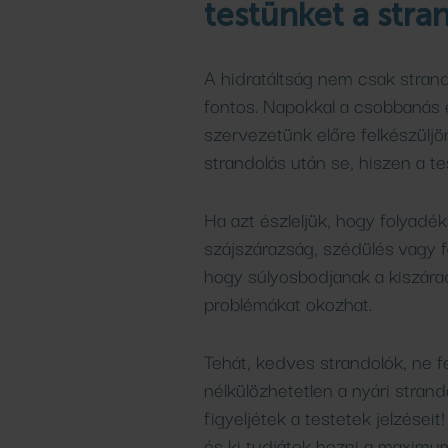
testünket a stra
A hidratáltság nem csak strando
fontos. Napokkal a csobbanás e
szervezetünk előre felkészüljö
strandolás után se, hiszen a tes
Ha azt észleljük, hogy folyadék
szájszárazság, szédülés vagy f
hogy súlyosbodjanak a kiszára
problémákat okozhat.
Tehát, kedves strandolók, ne f
nélkülözhetetlen a nyári stran
figyeljétek a testetek jelzései
és ki tudjátok hozni a maximu