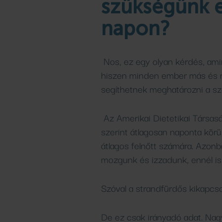
szükségünk e
napon?
Nos, ez egy olyan kérdés, amir
hiszen minden ember más és m
segíthetnek meghatározni a sz
Az Amerikai Dietetikai Társas
szerint átlagosan naponta körül
átlagos felnőtt számára. Azonb
mozgunk és izzadunk, ennél is
Szóval a strandfürdős kikapcso
De ez csak irányadó adat. Nagyo