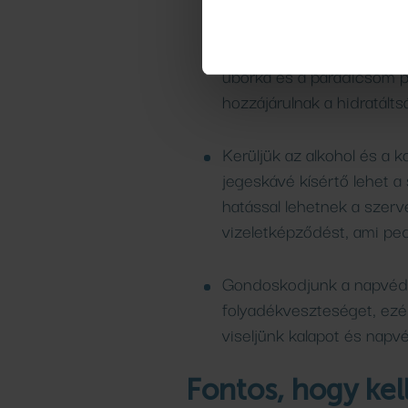
Étkezzünk hidratáló ételek
gyümölcsök és zöldségek 
uborka és a paradicsom pé
hozzájárulnak a hidratálts
Kerüljük az alkohol és a k
jegeskávé kísértő lehet a
hatással lehetnek a szerve
vizeletképződést, ami ped
Gondoskodjunk a napvédel
folyadékveszteséget, ezé
viseljünk kalapot és napv
Fontos, hogy kel