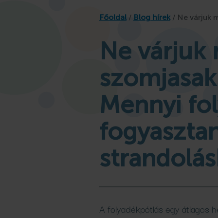
Osztálykirándulás
llness
fürdő
Családi
Főoldal
/
Blog hírek
/
Ne várjuk 
Játszóház
gyfürdő
omagok
kempingjében
élményfü
Gyógykúr
kem
Programok, hírek
Ne várjuk
Bővebben
Bővebben
Bővebben
Bővebben
Bővebben
szomjasak 
Mennyi fol
fogyasztan
strandolás
A folyadékpótlás egy átlagos h