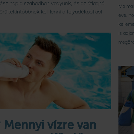
gész nap a szabadban vagyunk, és az átlagnál
Ma már
rültekintőbbnek kell lenni a folyadékpótlást
éve, h
kelleme
is adjo
megörö
? Mennyi vízre van