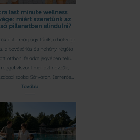
tra last minute wellness
vége: miért szeretünk az
lsó pillanatban elindulni?
tök este még úgy tűnik, a hétvége
s, a bevásárlás és néhány régóta
ott otthoni feladat jegyében telik.
reggel viszont már azt nézzük,
zabad szoba Sárváron. Ismerős...
Tovább