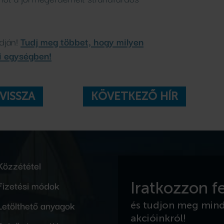
ndján!
Tudj meg többet, hogy milyen
i egységben!
VISSZA
KÖVETKEZŐ HÍR
Közzététel
Fizetési módok
Iratkozzon fe
Letölthető anyagok
és tudjon meg min
akcióinkról!