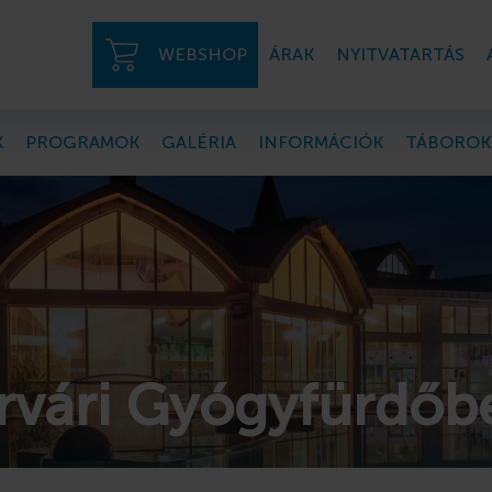
WEBSHOP
ÁRAK
NYITVATARTÁS
K
PROGRAMOK
GALÉRIA
INFORMÁCIÓK
TÁBOROK
árvári Gyógyfürdőb
rtmanok a