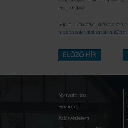
programból.
Várunk Sárváron, a fürdő stra
medencék találhatók a kültér
ELŐZŐ HÍR
Nyitvatartás
Házirend
Adatvédelem