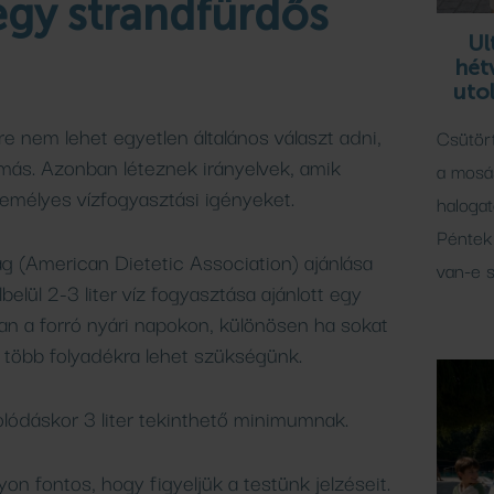
gy strandfürdős
Ul
hét
uto
e nem lehet egyetlen általános választ adni,
Csütör
ás. Azonban léteznek irányelvek, amik
a mosá
emélyes vízfogyasztási igényeket.
halogat
Péntek 
ág (American Dietetic Association) ajánlása
van-e s
belül 2-3 liter víz fogyasztása ajánlott egy
an a forró nyári napokon, különösen ha sokat
 több folyadékra lehet szükségünk.
lódáskor 3 liter tekinthető minimumnak.
n fontos, hogy figyeljük a testünk jelzéseit.