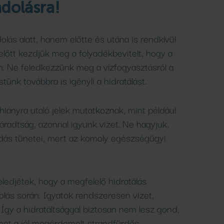
ndolásra!
lás alatt, hanem előtte és utána is rendkívül
lőtt kezdjük meg a folyadékbevitelt, hogy a
n. Ne feledkezzünk meg a vízfogyasztásról a
tünk továbbra is igényli a hidratálást.
hiányra utaló jelek mutatkoznak, mint például
áradtság, azonnal igyunk vizet. Ne hagyjuk,
dás tünetei, mert az komoly egészségügyi
eledjétek, hogy a megfelelő hidratálás
dolás során. Igyatok rendszeresen vizet,
t! Így a hidratáltsággal biztosan nem lesz gond,
mot a jól megérdemelt strandfürdős