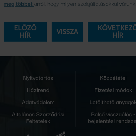
meg többet
arról, hogy milyen szolgáltatásokkal várunk
ELŐZŐ
KÖVETKEZ
VISSZA
HÍR
HÍR
Nyitvatartás
Közzététel
Házirend
Fizetési módok
Adatvédelem
Letölthető anyago
Általános Szerződési
Belső visszaélés -
Feltételek
bejelentési rendsz