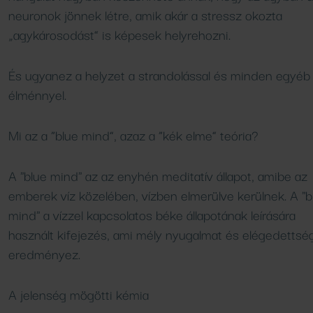
neuronok jönnek létre, amik akár a stressz okozta
„agykárosodást” is képesek helyrehozni.
És ugyanez a helyzet a strandolással és minden egyéb 
élménnyel.
Mi az a “blue mind”, azaz a “kék elme” teória?
A "blue mind" az az enyhén meditatív állapot, amibe az
emberek víz közelében, vízben elmerülve kerülnek. A "b
mind" a vízzel kapcsolatos béke állapotának leírására
használt kifejezés, ami mély nyugalmat és elégedettsé
eredményez.
A jelenség mögötti kémia