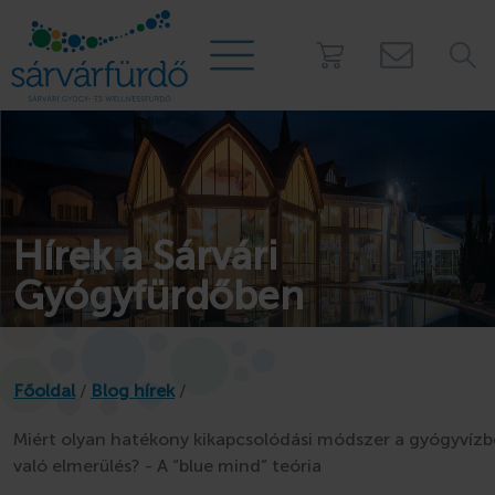
PROGRAMOK
Táborok
Hírek a Sárvári
Kalóztábor
Gyógyfürdőben
Gézengúz tábor
Kamasz tábor
Nyári úszótábor
Főoldal
/
Blog hírek
/
Story Camp - Sátortábor
Osztálykirándulás
Miért olyan hatékony kikapcsolódási módszer a gyógyvíz
Mobilházak a fürdő
való elmerülés? - A “blue mind” teória
Játszóház