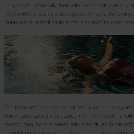
Vendéglátóhelyeink
hogy például a termálvízben való elmerüléskor az agyb
növekedhet a pozitív érzést generáló neurokémiai any
mennyisége, ezáltal csökkenhet a stressz és a szorong
Ez a hatás azonban nem korlátozódik csak a gyógyvízre
Sokan azért szeretik az úszást, mert nem csak fizikail
mozgat meg, hanem mentálisan is ellazít. Az úszás után
hangulat nagyban köszönhető annak, hogy az agyban ú