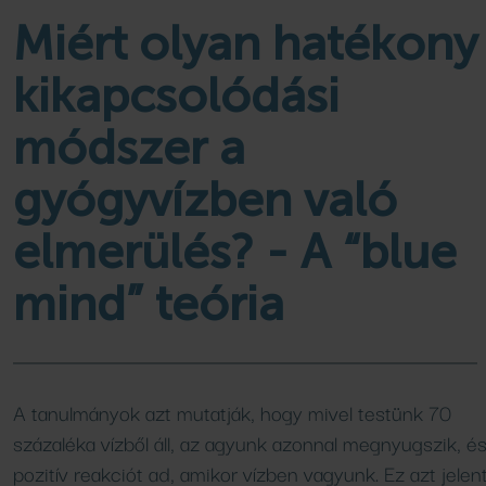
Családi élményfürdő
Wellness csomagok
kempingjében
Programok, hírek
Miért olyan hatékony
Bővebben
Bővebben
Bővebben
kikapcsolódási
módszer a
FÜRDŐ
AJÁNLATOK
gyógyvízben való
Medencék
Aktuális ajánlataink
elmerülés? - A “blue
Csúszdák
Áraink
SPA SHOP
mind” teória
SZAUNA
Naturkozmetikumok
Szaunavilág
Szaunaszeánszok
A tanulmányok azt mutatják, hogy mivel testünk 70
VENDÉGLÁTÁS
százaléka vízből áll, az agyunk azonnal megnyugszik, é
pozitív reakciót ad, amikor vízben vagyunk. Ez azt jelent